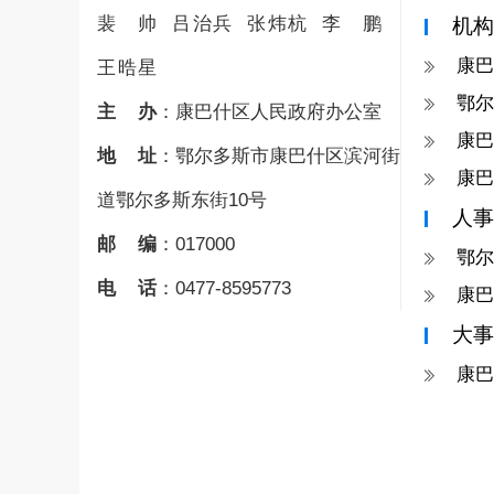
裴帅
吕治兵
张炜杭
李鹏
机构
康巴
王晧星
鄂尔
主办
：
康巴什区人民政府办公室
康巴
地址
：
鄂尔多斯市康巴什区滨河街
康巴
道鄂尔多斯东街10号
人事
邮编
：
017000
鄂尔
电话
：
0477-8595773
康巴
大事
康巴