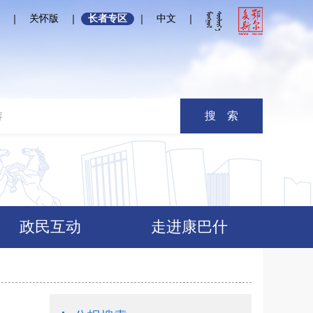
关怀版
长者专区
中文
搜 索
政民互动
走进康巴什