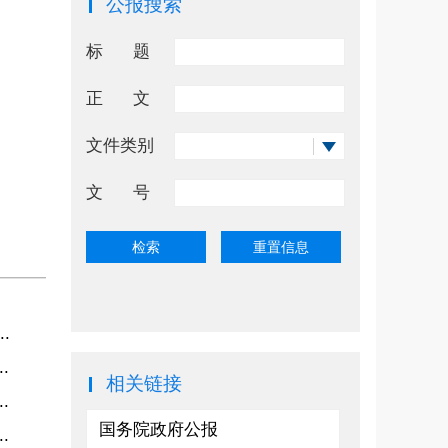
公报搜索
标
题
正
文
文件类别
文
号
.
.
相关链接
.
国务院政府公报
.