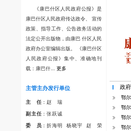
《康巴什区人民政府公报》是
康巴什区人民政府传达政令、 宣传
政策、指导工作、公告政务活动的
法定公开出版物，由康巴 什区人民
政府办公室编辑出版。 《康巴什区
人民政府公报》集中、准确地刊
载：康巴什...
更多
政府
主管主办发行单位
鄂尔
主任
：
赵瑞
鄂尔
副主任
：
张跃诚
鄂尔
委员
：
折海明
杨晓宇
赵荣
鄂尔