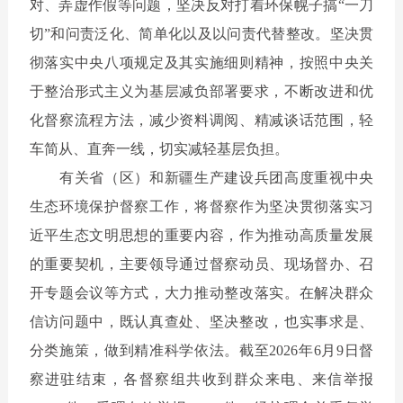
对、弄虚作假等问题，坚决反对打着环保幌子搞
“
一刀
切
”
和问责泛化、简单化以及以问责代替整改。坚决贯
彻落实中央八项规定及其实施细则精神，按照中央关
于整治形式主义为基层减负部署要求，不断改进和优
化督察流程方法，减少资料调阅、精减谈话范围，轻
车简从、直奔一线，切实减轻基层负担。
有关省（区）和新疆生产建设兵团高度重视中央
生态环境保护督察工作，将督察作为坚决贯彻落实习
近平生态文明思想的重要内容，作为推动高质量发展
的重要契机，主要领导通过督察动员、现场督办、召
开专题会议等方式，大力推动整改落实。在解决群众
信访问题中，既认真查处、坚决整改，也实事求是、
分类施策，做到精准科学依法。截至
2026
年
6
月
9
日督
察进驻结束，各督察组共收到群众来电、来信举报