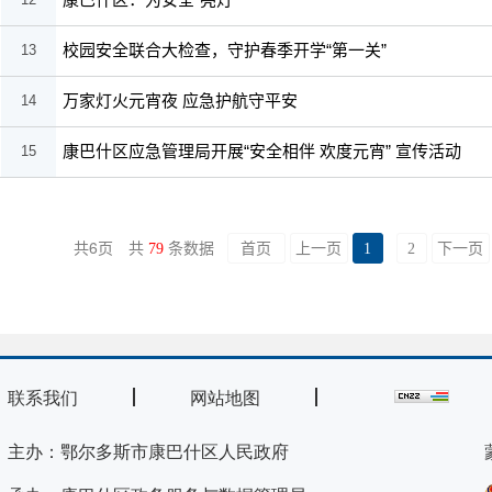
校园安全联合大检查，守护春季开学“第一关”
13
万家灯火元宵夜 应急护航守平安
14
康巴什区应急管理局开展“安全相伴 欢度元宵” 宣传活动
15
6
共
页
共
79
条数据
首页
上一页
1
2
下一页