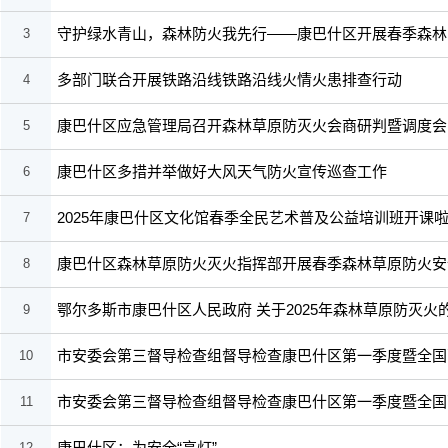
守护绿水青山，森林防火我先行——康巴什区开展春季森林
3
多部门联合开展铁路沿线铁路沿线火情火患排查行动
4
康巴什区应急管理局召开森林草原防灭火会商研判暨调度会
5
康巴什区多措并举做好大风天气防火宣传巡查工作
6
2025年康巴什区文化馆春季全民艺术普及公益培训班开课啦
7
康巴什区森林草原防火灭火指挥部开展春季森林草原防火安
8
鄂尔多斯市康巴什区人民政府 关于2025年森林草原防灭火
9
市安委会第三督导检查组督导检查康巴什区第一季度暨全国
10
市安委会第三督导检查组督导检查康巴什区第一季度暨全国
11
康巴什区：为安全“亮灯”
12