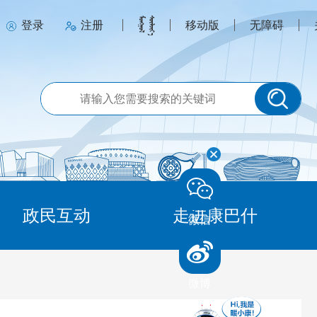
登录
注册
移动版
无障碍
政民互动
走进康巴什
微信
微博