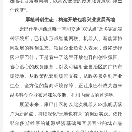
压缩项目落地周期，以高效便捷的政务服务展现“康巴
什速度”。
厚植科创生态，构建开放包容兴业发展高地
康巴什坐拥西北唯一智能交通
“双试点”及多家高端
科研院所，已
初步
形成智能网联、机器人、新能源协
同发展的科创生态。
项目企业负责人
表示
，最终选择
落户康巴什，正是看中了这里开放包容的创业氛围、
省心贴心的政务服务，以及可辐射全自治区的广阔市
场腹地。从政策配套到场景支撑，从政务服务到产业
生态，全方位的营商环境保障，正让康巴什成为越来
越多科创企业布局鄂尔多斯、扎根内蒙古的首选地。
展望未来，康巴什区将以此次机器人
6S旗舰店落
户为新起点，持续深化“无地也有为”的创新实践。依托
鄂尔多斯雄厚的能源经济基础和宜居宜业的城市品