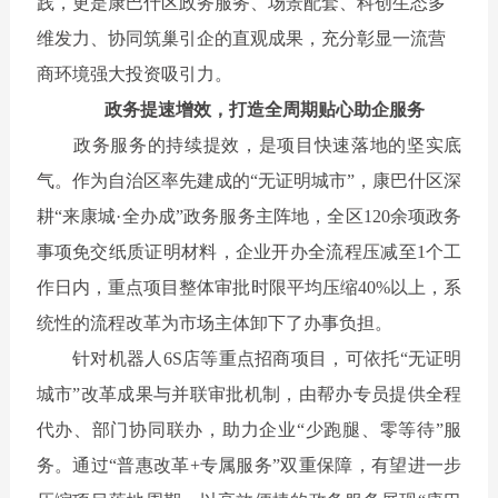
践，更是
康巴什区
政务服务、场景配套、科创生态多
维发力、协同筑巢引企的直观成果，充分彰显一流营
商环境强大投资吸引力。
政务提速增效，打造全周期贴心助企服务
政务服务的持续提效，是项目快速落地的坚实底
气。作为自治区率先建成的
“无证明城市”，康巴什区深
耕“来康城·全办成”政务服务主阵地，全区120余项政务
事项免交纸质证明材料，企业开办全流程压减至1个工
作日内，重点项目整体审批时限平均压缩40%以上，系
统性的流程改革为市场主体卸下了办事负担。
针对机器人
6S店等重点招商项目，可依托“无证明
城市”改革成果与并联审批机制，由帮办专员提供全程
代办、部门协同联办，助力企业“少跑腿、零等待”服
务。通过“普惠改革+专属服务”双重保障，有望进一步