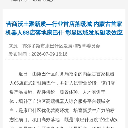
营商沃土聚新质—行业首店落暖城 内蒙古首家
机器人6S店落地康巴什 彰显区域发展磁吸效应
来源：鄂尔多斯市康巴什区发展和改革委员会
发布时间：2026-07-09 16:16
近日，由康巴什区商务局招引的内蒙古首家机器
人
6
S店
正式进驻
康巴什
，
并
进入试营业阶段。该
门
店
集产品展销、配件供给、场景体验、人才实训于一
体，填
补了
自治区高端机器人综合服务平台领域空
白，是
康巴什
区优化营商环境、培育新质生产力的标
志性项目。项目高效落地，既是
“康巴什速度”的生动实