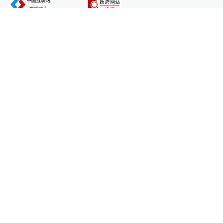
主办：鄂尔多斯市康巴什区人民政府
承办：康巴什区政务服务与数据管理局
技术支持：内蒙古海瑞科技有限责任公司
违法和不良信息举报电话：0477-8581124
蒙ICP备11002510号-29
蒙公网安备 15060302000204号
网站标识码 1506000090
邮箱：kbszfxxgkb@163.com