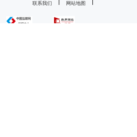
联系我们
网站地图
主办：鄂尔多斯市康巴什区人民政府
承办：康巴什区政务服务与数据管理局
技术支持：内蒙古海瑞科技有限责任公司
违法和不良信息举报电话：0477-8581124
蒙ICP备11002510号-29
蒙公网安备 15060302000204号
网站标识码 1506000090