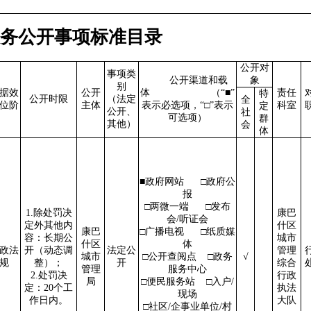
务公开事项标准目录
公开对
事项类
公开渠道和载
象
别
据效
公开
体
（“■”
责任
特
公开时限
（法定
全
位阶
主体
表示必选项，“□”表示
科室
定
公开、
社
可选项）
群
其他）
会
体
■政府网站
□政府公
报
□两微一端
□发布
1.除处罚决
康巴
会/听证会
定外其他内
什区
康巴
□广播电视
□纸质媒
容：长期公
城市
什区
体
政法
开（动态调
法定公
管理
城市
□公开查阅点
□政务
√
规
整）；
开
综合
管理
服务中心
2.处罚决
行政
局
□便民服务站
□入户/
定：20个工
执法
现场
作日内。
大队
□社区/企事业单位/村