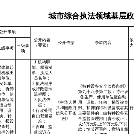
城市综合执法领域基层政
公开事项
公开内容
依
公开依据
条款内容
（要素）
力
三级事
二级事项
项
1.机构职
对建筑起
能、权责清
重机械出
单、执法人
租单位、
员名单；
安装单
2.执法程序
《特种设备安全监察条例》
位、拆卸
或行政强制
第九十八条第二款：特种设
单位、使
流程图；
备生产、使用单位擅自动
用单位等
3.执法依
《中华人民
用、调换、转移、损毁被查
擅自动
据；
共和国政府
封、扣押的特种设备或者其
行
用、调
4.行政处罚
信息公开条
主要部件的，由特种设备安
换、转
自由裁量基
例》
全监督管理部门责令改正，
移、损毁
准；
处5万元以上20万元以下罚
被查封、
5.咨询、监
款；情节严重的，撤销其相
扣押的特
督投诉方