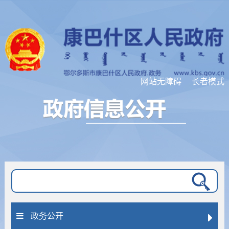
网站无障碍
长者模式
搜索位置
标题
全文
文号
政务公开
匹配度
精准
模糊
按日期排序
降序
升序