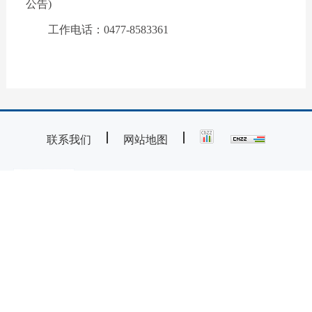
公告)
工作电话：0477-8583361
联系我们
网站地图
主办：鄂尔多斯市康巴什区人民政府
承办：康巴什区政务服务与数据管理局
技术支持：内蒙古海瑞科技有限责任公司