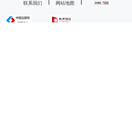
联系我们
网站地图
主办：鄂尔多斯市康巴什区人民政府
承办：康巴什区政务服务与数据管理局
技术支持：内蒙古海瑞科技有限责任公司
违法和不良信息举报电话：0477-8581124
蒙ICP备11002510号-29
蒙公网安备 15060302000204号
网站标识码 1506000090