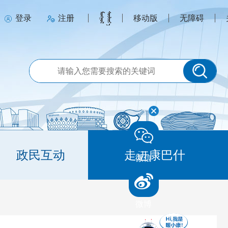
登录
注册
移动版
无障碍
政民互动
走进康巴什
微信
微博