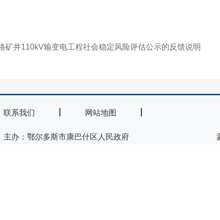
矿井110kV输变电工程社会稳定风险评估公示的反馈说明
联系我们
网站地图
主办：鄂尔多斯市康巴什区人民政府
承办：康巴什区政务服务与数据管理局
技术支持：内蒙古海瑞科技有限责任公司
违法和不良信息举报电话：0477-8581124