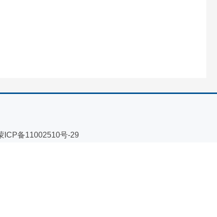
蒙ICP备11002510号-29
蒙公网安备 15060302000204号
网站标识码 1506000090
邮箱：kbszfxxgkb@163.com